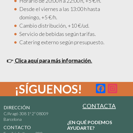
Horario de 20:00 h a 22:00 h, +5 €/h.
Desde el viernes a las 13:00 h hasta
domingo, +5 €/h.
Cambio distribución, +10 €/ud.
Servicio de bebidas según tarifas.
Catering externo según presupuesto.
👉
Clica aquí para más información.
¡SÍGUENOS!
F
In
ac
st
e
ag
CONTACTA
DIRECCIÓN
C/Aragó 308 1º 2ª 08009
b
ra
Barcelona
¿EN QUÉ PODEMOS
o
m
CONTACTO
AYUDARTE?