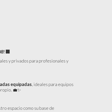
08!
🏢
ales y privados para profesionales y
ivadas equipadas
, ideales para equipos
propio. 💼✨
stro espacio como su base de