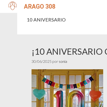
Saltar
Saltar
ARAGO 308
a
al
la
contenido
navegación
principal
10 ANIVERSARIO
principal
¡10 ANIVERSARIO
30/06/2025
por
sonia