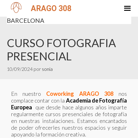
Saltar
Saltar
ARAGO 308
a
al
CURSO FOTOGRAFÍA PRESENCIAL
la
contenido
BARCELONA
navegación
principal
principal
CURSO FOTOGRAFIA
PRESENCIAL
10/09/2024
por
sonia
En nuestro
Coworking ARAGO 308
nos
complace contar con la
Academia de Fotografía
Europea
que desde hace algunos años imparte
regularmente cursos presenciales de fotografía
en nuestras instalaciones. Estamos encantados
de poder ofrecerles nuestros espacios y seguir
apoyando la formación creativa.